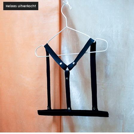
Helaas uitverkocht
NIET OP VOORRAAD