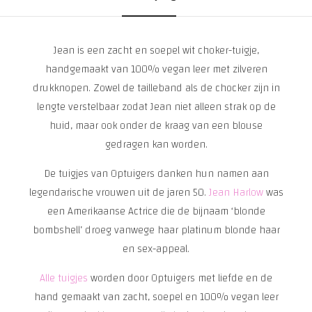
Jean is een zacht en soepel wit choker-tuigje,
handgemaakt van 100% vegan leer met zilveren
drukknopen. Zowel de tailleband als de chocker zijn in
lengte verstelbaar zodat Jean niet alleen strak op de
huid, maar ook onder de kraag van een blouse
gedragen kan worden.
De tuigjes van Optuigers danken hun namen aan
legendarische vrouwen uit de jaren 50.
Jean Harlow
was
een Amerikaanse Actrice die de bijnaam ‘blonde
bombshell’ droeg vanwege haar platinum blonde haar
en sex-appeal.
Alle tuigjes
worden door Optuigers met liefde en de
hand gemaakt van zacht, soepel en 100% vegan leer