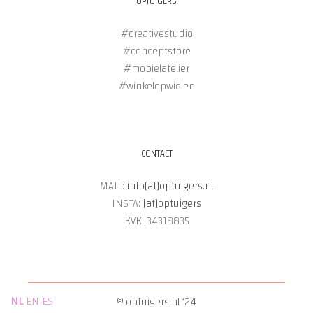
OPTUIGERS
#creativestudio
#conceptstore
#mobielatelier
#winkelopwielen
CONTACT
MAIL:
info[at]optuigers.nl
INSTA:
[at]optuigers
KVK: 34318835
NL
EN
ES
© optuigers.nl ‘24